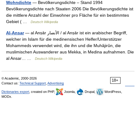
Wohndichte
— Bevölkerungsdichte – Stand 1994
Bevölkerungsdichte nach Staaten 2006 Die Bevölkerungsdichte ist
die mittlere Anzahl der Einwohner pro Fläche für ein bestimmtes
Gebiet ( …
Deutsch Wikipedia
Al-Ansar
— al Anṣār ‏الأنصار‎ / al Anṣār ist ein arabischer Begriff,
welcher im Islam für die medinensischen Helfer/Unterstützer
Mohammeds verwendet wird, die ihn und die Muhâjirûn, die
muslimischen Auswanderer aus Mekka, in Medina aufnahmen. Die
al Ansar… …
Deutsch Wikipedia
© Academic, 2000-2026
18+
Contact us:
Technical Support
,
Advertising
Dictionaries export
, created on PHP,
Joomla,
Drupal,
WordPress,
MODx.